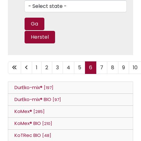
1
2
3
4
5
6
7
8
9
10
DurEko-mix®
[197]
DurEko-mix® BIO
[97]
KoMex®
[285]
KoMex® BIO
[210]
KoTRec BIO
[48]