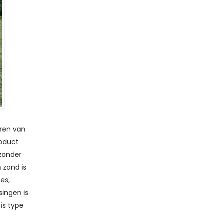
eren van
roduct
zonder
 zand is
es,
ingen is
is type