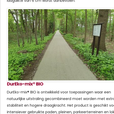
laagdikte van 6 cm wordt aanbevolen.
DurEko-mix® BIO
DurEko-mix® BIO is ontwikkeld voor toepassingen waar een
natuurlijke uitstraling gecombineerd moet worden met extr
stabiliteit en hogere draagkracht. Het product is geschikt vo
intensiever gebruikte paden, pleinen, parkeerterreinen en lo