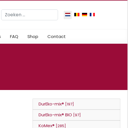
Zoeken
Selecteer de taal
s
FAQ
Shop
Contact
DurEko-mix®
[197]
DurEko-mix® BIO
[97]
KoMex®
[285]