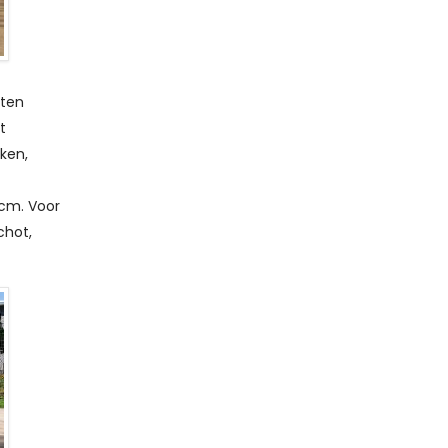
cten
t
rken,
cm. Voor
chot,