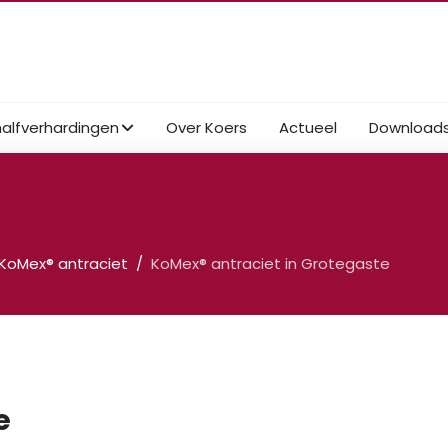
halfverhardingen
Over Koers
Actueel
Download
KoMex® antraciet
KoMex® antraciet in Grotegaste
e