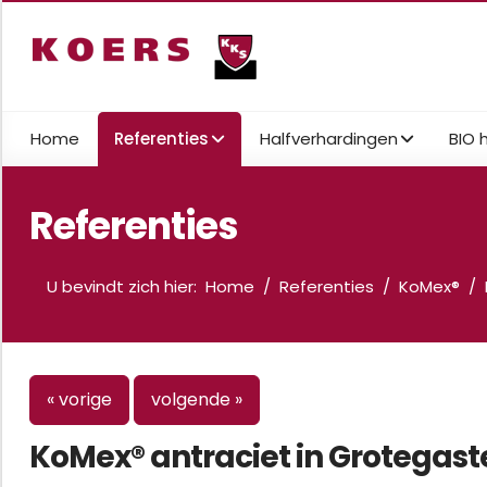
Home
Referenties
Halfverhardingen
BIO 
Referenties
U bevindt zich hier:
Home
Referenties
KoMex®
« vorige
volgende »
KoMex® antraciet in Grotegast