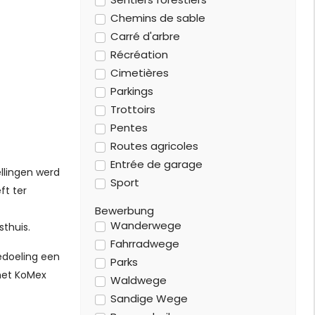
Chemins de sable
Carré d'arbre
Récréation
Cimetières
Parkings
Trottoirs
Pentes
Routes agricoles
Entrée de garage
llingen werd
Sport
ft ter
Bewerbung
Wanderwege
sthuis.
Fahrradwege
edoeling een
Parks
met KoMex
Waldwege
Sandige Wege