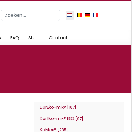
Zoeken
Selecteer de taal
s
FAQ
Shop
Contact
DurEko-mix®
[197]
DurEko-mix® BIO
[97]
KoMex®
[285]