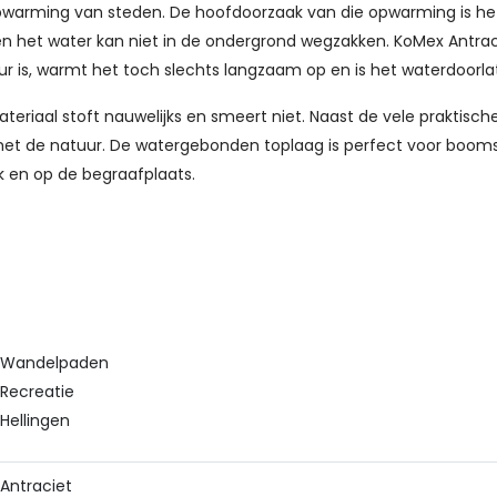
opwarming van steden. De hoofdoorzaak van die opwarming is he
en het water kan niet in de ondergrond wegzakken. KoMex Antrac
ur is, warmt het toch slechts langzaam op en is het waterdoorla
ateriaal stoft nauwelijks en smeert niet. Naast de vele praktisc
 met de natuur. De watergebonden toplaag is perfect voor booms
k en op de begraafplaats.
Wandelpaden
Recreatie
Hellingen
Antraciet