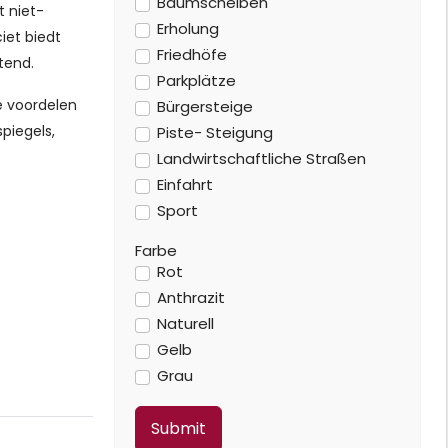
Baumscheiben
t niet-
Erholung
iet biedt
Friedhöfe
tend.
Parkplätze
he voordelen
Bürgersteige
piegels,
Piste- Steigung
Landwirtschaftliche Straßen
Einfahrt
Sport
Farbe
Rot
Anthrazit
Naturell
Gelb
Grau