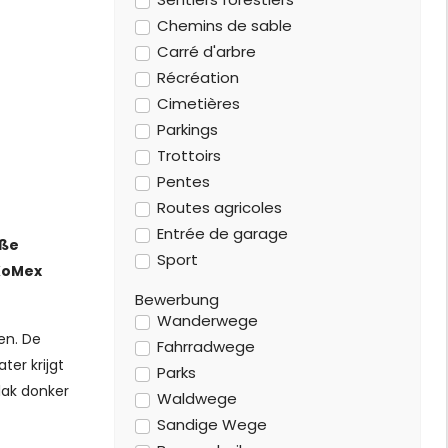
Chemins de sable
Carré d'arbre
Récréation
Cimetières
Parkings
Trottoirs
Pentes
Routes agricoles
Entrée de garage
aße
Sport
 KoMex
Bewerbung
Wanderwege
en. De
Fahrradwege
er krijgt
Parks
lak donker
Waldwege
Sandige Wege