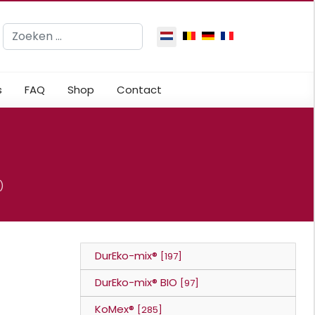
Zoeken
Selecteer de taal
s
FAQ
Shop
Contact
)
DurEko-mix®
[197]
DurEko-mix® BIO
[97]
KoMex®
[285]