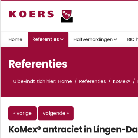
Home
Referenties
Halfverhardingen
BIO 
Referenties
U bevindt zich hier:
Home
Referenties
KoMex®
« vorige
volgende »
KoMex® antraciet in Lingen-D