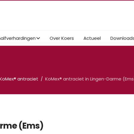
halfverhardingen
Over Koers
Actueel
Download
KoMex® antraciet
KoMex® antraciet in Lingen-Darme (Ems
arme (Ems)