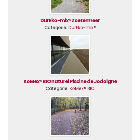
DurEko-mix® Zoetermeer
Categorie:
DurEko-mix®
KoMex® BIO naturel Piscine de Jodoigne
Categorie:
KoMex® BIO