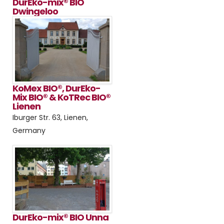
DurEko-mix® BIO
Dwingeloo
KoMex BIO®, DurEko-
Mix BIO® & KoTRec BIO®
Lienen
Iburger Str. 63, Lienen,
Germany
DurEko-mix® BIO Unna