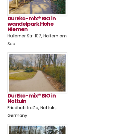
DurEko-mix® BIO in
wandelpark Hohe
Niemen
Hullerner Str. 107, Haltern am
See
DurEko-mix® BIO in
Nottuln
Friedhofstraße, Nottuln,
Germany