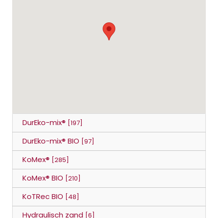
DurEko-mix®
[197]
DurEko-mix® BIO
[97]
KoMex®
[285]
KoMex® BIO
[210]
KoTRec BIO
[48]
Hydraulisch zand
[6]