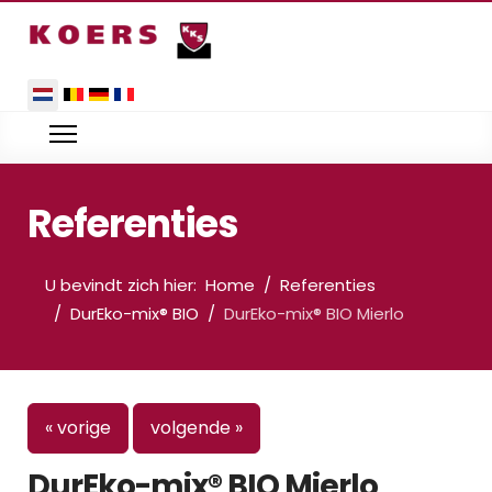
Selecteer de taal
Referenties
U bevindt zich hier:
Home
Referenties
DurEko-mix® BIO
DurEko-mix® BIO Mierlo
« vorige
volgende »
DurEko-mix® BIO Mierlo