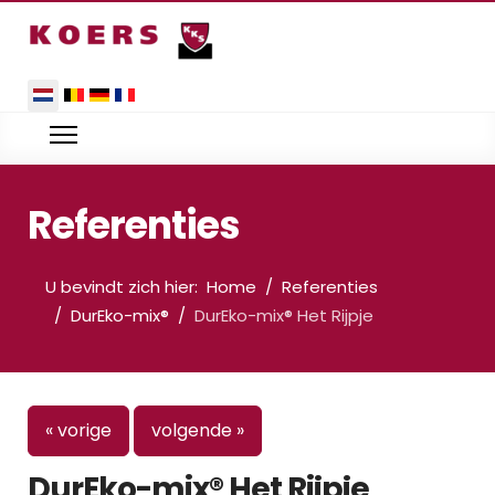
Selecteer de taal
Referenties
U bevindt zich hier:
Home
Referenties
DurEko-mix®
DurEko-mix® Het Rijpje
« vorige
volgende »
DurEko-mix® Het Rijpje