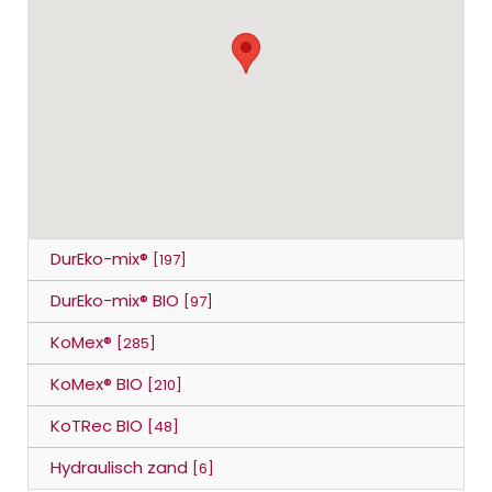
DurEko-mix®
[197]
DurEko-mix® BIO
[97]
KoMex®
[285]
KoMex® BIO
[210]
KoTRec BIO
[48]
Hydraulisch zand
[6]