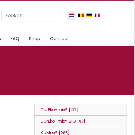
Zoeken
Selecteer de taal
s
FAQ
Shop
Contact
DurEko-mix®
[197]
DurEko-mix® BIO
[97]
KoMex®
[285]