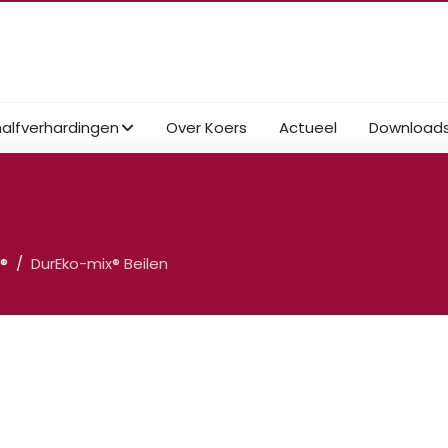
halfverhardingen
Over Koers
Actueel
Download
®
DurEko-mix® Beilen