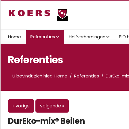
Home
Referenties
Halfverhardingen
BIO 
Referenties
U bevindt zich hier:
Home
Referenties
DurEko-mix
« vorige
volgende »
DurEko-mix® Beilen