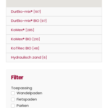
DurEko-mix®
[197]
DurEko-mix® BIO
[97]
KoMex®
[285]
KoMex® BIO
[210]
KoTRec BIO
[48]
Hydraulisch zand
[6]
Filter
Toepassing
Wandelpaden
Fietspaden
Parken