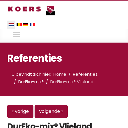
Selecteer de taal
Referenties
U bevindt zich hier:
Home
Referenties
DurEko-mix®
DurEko-mix® Vlieland
« vorige
volgende »
DurEko-mix® Vlieland