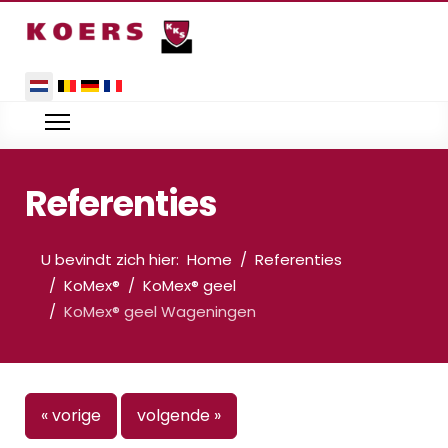
Selecteer de taal
Referenties
U bevindt zich hier:
Home
Referenties
KoMex®
KoMex® geel
KoMex® geel Wageningen
« vorige
volgende »