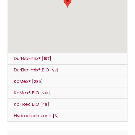
DurEko-mix®
[197]
DurEko-mix® BIO
[97]
KoMex®
[285]
KoMex® BIO
[210]
KoTRec BIO
[48]
Hydraulisch zand
[6]