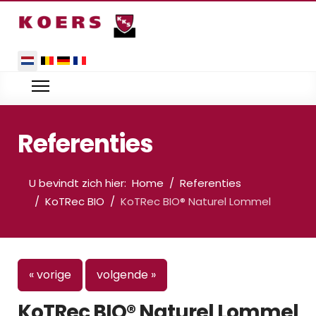
Selecteer de taal
Referenties
U bevindt zich hier:
Home
Referenties
KoTRec BIO
KoTRec BIO® Naturel Lommel
« vorige
volgende »
KoTRec BIO® Naturel Lommel