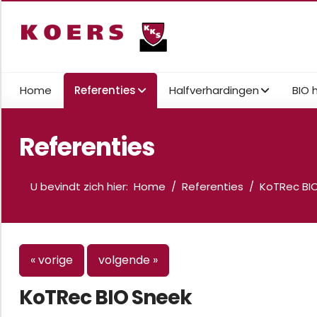
Home
Referenties
Halfverhardingen
BIO 
Referenties
U bevindt zich hier:
Home
Referenties
KoTRec BI
« vorige
volgende »
KoTRec BIO Sneek