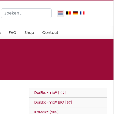
Zoeken
Selecteer de taal
s
FAQ
Shop
Contact
DurEko-mix®
[197]
DurEko-mix® BIO
[97]
KoMex®
[285]