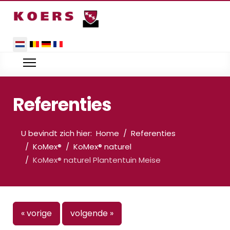
Selecteer de taal
Referenties
U bevindt zich hier:
Home
Referenties
KoMex®
KoMex® naturel
KoMex® naturel Plantentuin Meise
« vorige
volgende »