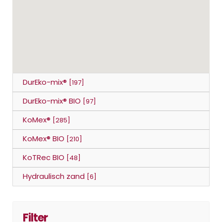
DurEko-mix®
[197]
DurEko-mix® BIO
[97]
KoMex®
[285]
KoMex® BIO
[210]
KoTRec BIO
[48]
Hydraulisch zand
[6]
Filter