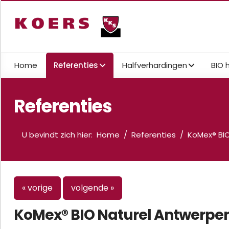
Home
Referenties
Halfverhardingen
BIO 
Referenties
U bevindt zich hier:
Home
Referenties
KoMex® BI
« vorige
volgende »
KoMex® BIO Naturel Antwerpe