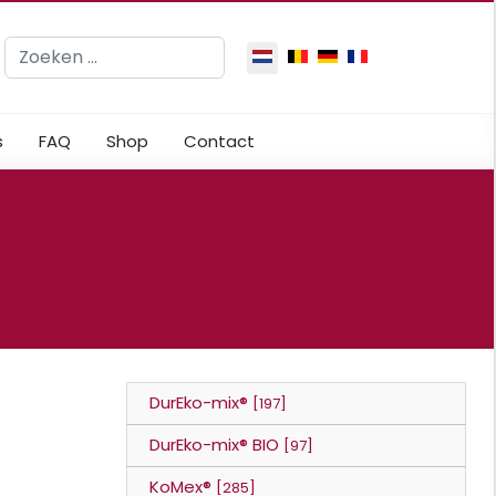
Zoeken
Selecteer de taal
s
FAQ
Shop
Contact
DurEko-mix®
[197]
DurEko-mix® BIO
[97]
KoMex®
[285]