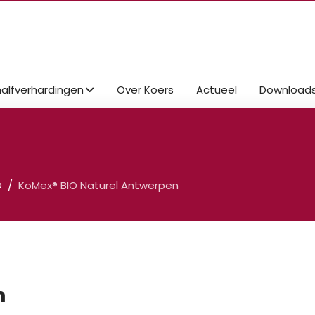
halfverhardingen
Over Koers
Actueel
Download
O
KoMex® BIO Naturel Antwerpen
n