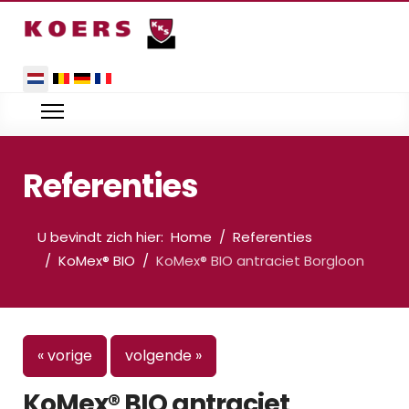
Selecteer de taal
Referenties
U bevindt zich hier:
Home
Referenties
KoMex® BIO
KoMex® BIO antraciet Borgloon
« vorige
volgende »
KoMex® BIO antraciet