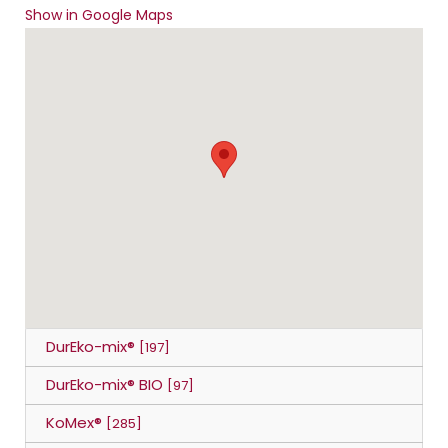
Show in Google Maps
DurEko-mix®
[197]
DurEko-mix® BIO
[97]
KoMex®
[285]