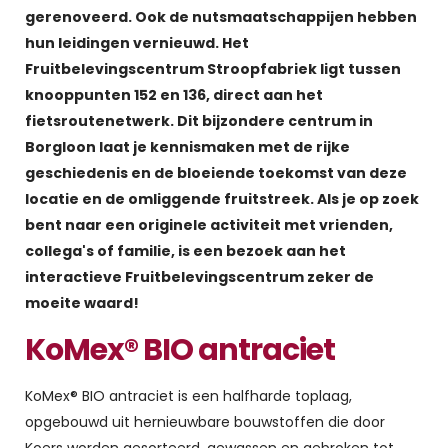
gerenoveerd. Ook de nutsmaatschappijen hebben
hun leidingen vernieuwd. Het
Fruitbelevingscentrum Stroopfabriek ligt tussen
knooppunten 152 en 136, direct aan het
fietsroutenetwerk. Dit bijzondere centrum in
Borgloon laat je kennismaken met de rijke
geschiedenis en de bloeiende toekomst van deze
locatie en de omliggende fruitstreek. Als je op zoek
bent naar een originele activiteit met vrienden,
collega's of familie, is een bezoek aan het
interactieve Fruitbelevingscentrum zeker de
moeite waard!
KoMex® BIO antraciet
KoMex® BIO antraciet is een halfharde toplaag,
opgebouwd uit hernieuwbare bouwstoffen die door
Koers worden gesorteerd, gewassen en gebroken tot