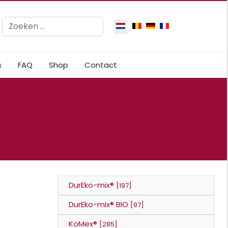
Zoeken
Selecteer de taal
s
FAQ
Shop
Contact
DurEko-mix®
[197]
DurEko-mix® BIO
[97]
KoMex®
[285]