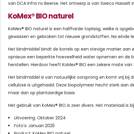
van DCA Infra nv Beerse. Het ontwerp is van Sweco Hasselt i
KoMex® BIO naturel
KoMex® BIO naturel is een halfharde toplaag, welke is opge
gewassen en gebroken tot nieuwe grondstoffen. Na einde lev
Het bindmiddel bindt de korrels op een stevige manier aan e
opnieuw een beperkte hoeveelheid water opnemen en de bin
herstellen. Hierdoor heeft KoMex® BIO een zekere mate van 
Het bindmiddel is van natuurlijke oorsprong en komt vrij bij d
cellulose is uitgehaald. Deze biopolymeer hecht sterk aan de
maar dan op plantaardige basis.
Het gebruik van KoMex® BIO is zeer divers. Het materiaal is 
Uitvoering: Oktober 2024
Foto’s: Januari 2025
Product: KoMex BIO naturel