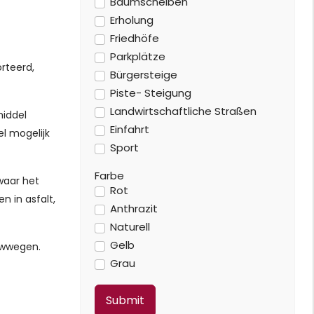
Baumscheiben
Erholung
Friedhöfe
Parkplätze
rteerd,
Bürgersteige
Piste- Steigung
Landwirtschaftliche Straßen
middel
Einfahrt
l mogelijk
Sport
Farbe
 waar het
Rot
n in asfalt,
Anthrazit
Naturell
Gelb
ouwwegen.
Grau