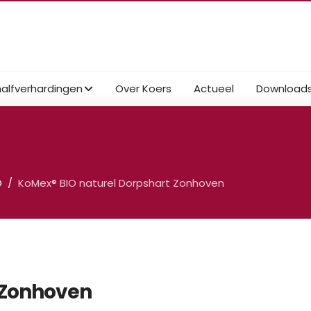
halfverhardingen
Over Koers
Actueel
Download
O
KoMex® BIO naturel Dorpshart Zonhoven
 Zonhoven