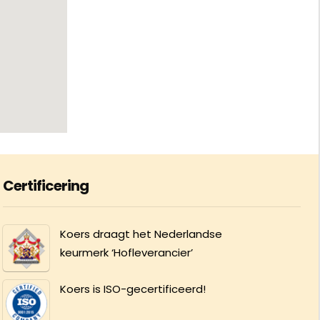
Certificering
Koers draagt het Nederlandse
keurmerk ‘Hofleverancier’
Koers is ISO-gecertificeerd!