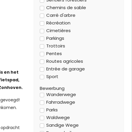
Chemins de sable
Carré d'arbre
Récréation
Cimetières
Parkings
Trottoirs
Pentes
Routes agricoles
Entrée de garage
s en het
Sport
fietspad,
 Zonhoven.
Bewerbung
Wanderwege
oegevoegd!
Fahrradwege
enkomen.
Parks
Waldwege
Sandige Wege
n opdracht