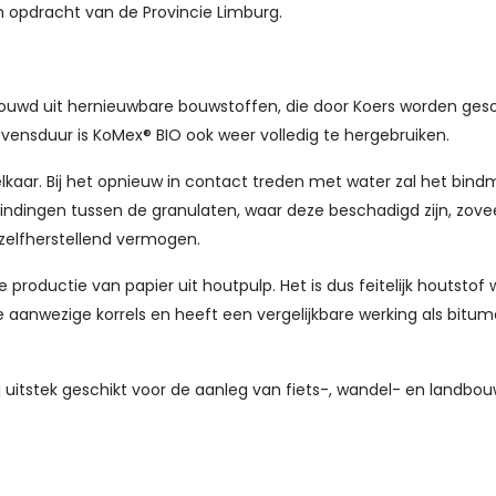
n opdracht van de Provincie Limburg.
bouwd uit hernieuwbare bouwstoffen, die door Koers worden geso
ensduur is KoMex® BIO ook weer volledig te hergebruiken.
lkaar. Bij het opnieuw in contact treden met water zal het bind
dingen tussen de granulaten, waar deze beschadigd zijn, zovee
zelfherstellend vermogen.
e productie van papier uit houtpulp. Het is dus feitelijk houtstof
 aanwezige korrels en heeft een vergelijkbare werking als bitume
bij uitstek geschikt voor de aanleg van fiets-, wandel- en landb