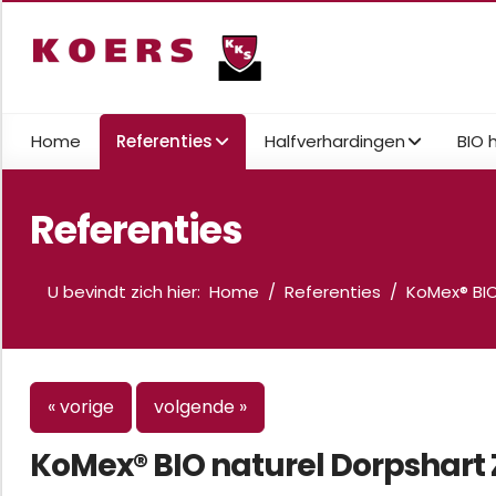
Home
Referenties
Halfverhardingen
BIO 
Referenties
U bevindt zich hier:
Home
Referenties
KoMex® BI
« vorige
volgende »
KoMex® BIO naturel Dorpshart