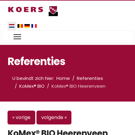
Selecteer de taal
Referenties
U bevindt zich hier:
Home
Referenties
KoMex® BIO
KoMex® BIO Heerenveen
« vorige
volgende »
KoMex® BIO Heerenveen