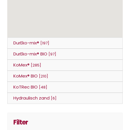
DurEko-mix®
[197]
DurEko-mix® BIO
[97]
KoMex®
[285]
KoMex® BIO
[210]
KoTRec BIO
[48]
Hydraulisch zand
[6]
Filter